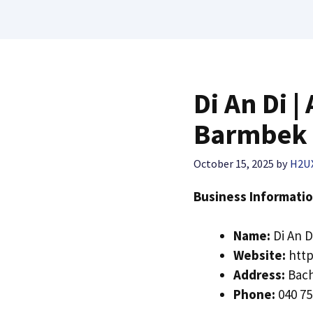
Di An Di 
Barmbek 
October 15, 2025
by
H2U
Business Informatio
Name:
Di An D
Website:
http
Address:
Bach
Phone:
040 75