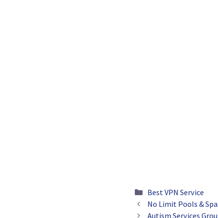
Categories
Best VPN Service
No Limit Pools & Spa
Autism Services Gro