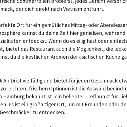
 frische Sommerrollen probierst, jedes Gericht verspric
mack, der dich direkt nach Vietnam entführt.
 perfekte Ort für ein gemütliches Mittag- oder Abendess
osphäre kannst du deine Zeit hier genießen, während
ialitäten entdeckst. Wenn du es eilig hast oder einfac
 bietet das Restaurant auch die Möglichkeit, die leck
nst du die köstlichen Aromen der asiatischen Küche g
i An Di ist vielfältig und bietet für jeden Geschmack et
n zu leichten, frischen Optionen ist die Auswahl beeind
in Hamburg bekannt ist, ein beliebter Treffpunkt für Li
n. Es ist ein großartiger Ort, um mit Freunden oder d
 Geschmäcker zu entdecken.