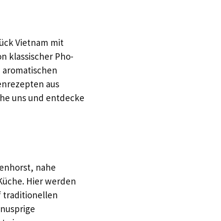
tück Vietnam mit
n klassischer Pho-
d aromatischen
ienrezepten aus
uche uns und entdecke
enhorst, nahe
 Küche. Hier werden
 traditionellen
knusprige