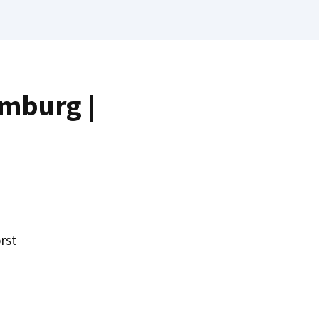
amburg |
rst