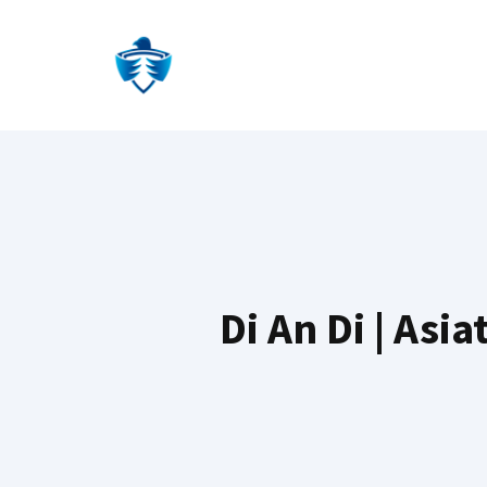
Skip
to
content
Di An Di | As